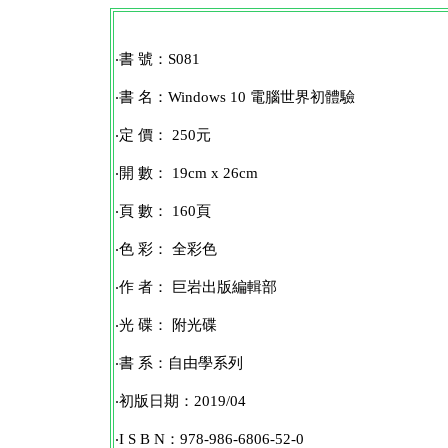
‧書 號：S081
‧書 名：
Windows 10 電腦世界初體驗
‧定 價： 250元
‧開 數： 19cm x 26cm
‧頁 數： 160頁
‧色 彩： 全彩色
‧作 者： 巨岩出版編輯部
‧光 碟： 附光碟
‧書 系：自由學系列
‧初版日期：2019/04
‧I S B N：978-986-6806-52-0