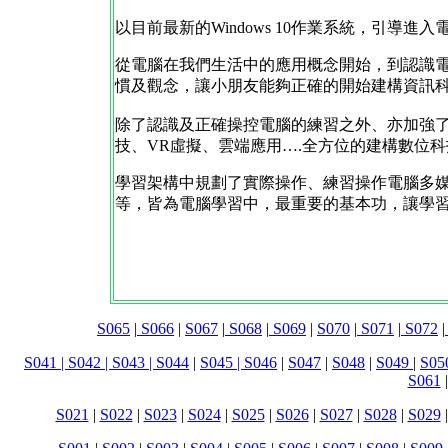
以目前最新的Windows 10作業系統，引導進
從電腦在我們生活中的應用概念開始，到認識
慣及觀念，讓小朋友能夠正確的開始建構資訊
除了認識及正確操控電腦的練習之外、亦加強
技、VR虛擬、雲端應用….全方位的建構數位
學習架構中規劃了實際操作、練習操作電腦多媒
等，皆為電腦學習中，最重要的基本功，讓學
S065
|
S066
|
S067
|
S068
|
S069
|
S070
|
S071
|
S072
|
S041 |
S042 |
S043 |
S044
|
S045 |
S046
|
S047
|
S048
|
S049
|
S05
S061
S021
|
S022
|
S023
|
S024
|
S025
|
S026
|
S027
|
S028
|
S029