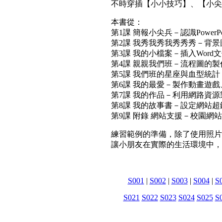
不時穿插【小小技巧】、【小尖
本書從：
第1課 簡報小尖兵－認識PowerP
第2課 我秀我秀我秀秀秀－背
第3課 我的小檔案－插入Wor
第4課 親親我們班－流程圖的
第5課 我們班的星座與血型統
第6課 我的最愛－製作動畫遊戲
第7課 我的作品－利用網路資
第8課 我的故事書－設定網站超
第9課 附錄 網站支援－校園網
練習範例的準備，除了使用照片
讓小朋友在實際的生活環境中，學
S001
|
S002
|
S003
|
S004
|
S
S021
S022
S023
S024
S025
S