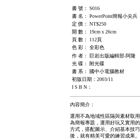
書 號： S016
書 名：
PowerPoint簡報小尖兵
定 價： NT$250
開 數： 19cm x 26cm
頁 數： 112頁
色 彩： 全彩色
作 者： 巨岩出版編輯部‧阿隆
光 碟： 附光碟
書 系： 國中小電腦教材
初版日期：2003/11
I S B N：
內容簡介：
選用不為地域性區隔與素材取用
為簡報專題，運用好玩又實用的
方式，搭配圖示、介紹基本技巧
後，就有精美可愛的練習成果。