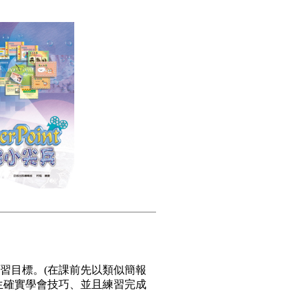
習目標。(在課前先以類似簡報
生確實學會技巧、並且練習完成