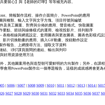
兵要留心】與【老師的叮嚀】等等補充內容。
oint、簡報製作流程、操作介面簡介、PowerPoint的應用
景圖與種類、輸入文字與文字方塊、項目符號與編號
d文件及美工圖案、對齊與分佈的應用、聲音格式、快取圖案
製作要點、箭頭與線條樣式的運用、檢視投影片、排列順序
計－表格框線與網底設定、套用圖表與更改圖表、圖表色彩樣式設
、影片切換動畫的應用、插入GIF動畫、按鈕動作設定
源製作報告、上網搜尋方法、擷取文字資料
鏈結、1到7課頁面間的連結、輸出與列印
站與好用資源使用方法
外，其他圖案用色與造型朝可愛鮮明的方向製作；另外，在課程
會用PowerPoint製作出一個專題報告，這樣的成就感將會更為
005
|
S006
|
S007
|
S008
S009
|
S010
|
S011
|
S012
|
S013
|
S014
|
S01
026
S027
S028
S029
S030
S031
S032
S033
S034
S035
S036
S037
S0