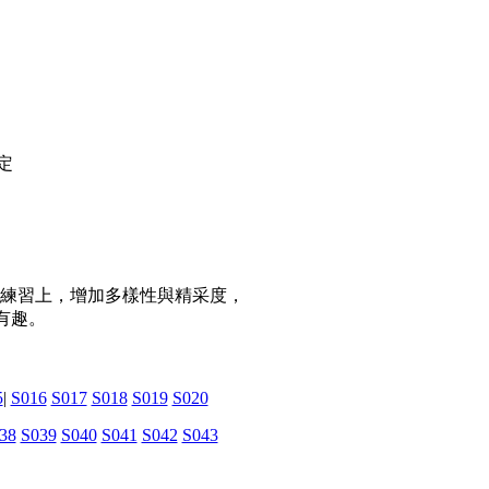
定
練習上，增加多樣性與精采度，
有趣。
5
|
S016
S017
S018
S019
S020
38
S039
S040
S041
S042
S043