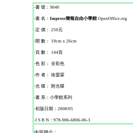
‧書 號：S040
‧書 名：
Impress簡報自由小學館
OpenOffice.org
‧定 價： 250元
‧開 數： 19cm x 26cm
‧頁 數： 144頁
‧色 彩： 全彩色
‧作 者： 徐盟霖
‧光 碟： 附光碟
‧書 系：小學館系列
‧初版日期：2008/05
‧I S B N：978-986-6806-06-3
內容簡介：