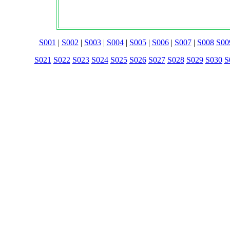
S001
|
S002
|
S003
|
S004
|
S005
|
S006
|
S007
|
S008
S00
S021
S022
S023
S024
S025
S026
S027
S028
S029
S030
S