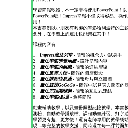
學習簡報軟體，不一定非得使用PowerPoint！以自由
PowerPoint喔！Impress簡報不僅取得
用！
本書範例以小朋友有興趣的電影哈利波特的主
念外，在學習上的運用也能樂在其中！
課程內容有：
1、
I
mpress魔法列車
- 簡報的概念與小試身手
2、
魔法學園導覽地圖
- 設計簡報內容
3、
魔法學園的組織
- 簡報的連結層級
4、
魔法風雲人物
- 簡報的圖層概念
5、
魔法課程快易通
- 簡報母片與立體圖
6、
魔法競技GoGoGo
- 簡報中試算表與圖表的
7、
魔法咒語闖關趣
- 簡報的互動式連結
8、
魔法學園e點通
- 彙整簡報
動畫輔助教學，以及畫冊圖型記憶教學。本書
測驗、自動教學播放檔、課程動畫練習、打字
學習更有趣、更方便！還有老師專用的教學網
現....等完整的教學支援，同時還在每一課前