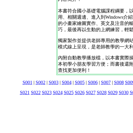
本書符合國小基礎電腦課程綱要，
用、相關週邊、進入到Windows
的小畫家繪圖實作、英文及注音的
巧，最後再以生動的上網練習，輕
獨家製作並提供老師專用的教學網
模式線上呈現，是老師教學的一大
內附自動教學播放檔，以本書實際
本初學小朋友學習方便；而書後還附加
查找更加便利！
S001
|
S002
|
S003
|
S004
|
S005
|
S006
|
S007
|
S008
S00
S021
S022
S023
S024
S025
S026
S027
S028
S029
S030
S