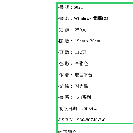
‧書 號：S021
‧書 名：
Windows 電腦123
‧定 價： 250元
‧開 數： 19cm x 26cm
‧頁 數： 112頁
‧色 彩： 全彩色
‧作 者： 發言平台
‧光 碟： 附光碟
‧書 系： 123系列
‧初版日期：2005/04
‧I S B N：986-80746-3-0
內容簡介：