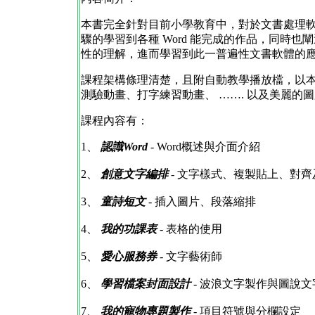
本書完全針對目前小學教育中，對於文書處理軟體
驟的學習到各種 Word 能完成的作品，同時
性的理解，進而學習到此一普遍性文書軟體的
課程架構條理清楚，且附自動教學播放檔，以
測驗動畫、打字練習動畫、 ……. 以及美麗
課程內容有：
1、
認識Word
- Word概述與介面介紹
2、
創意文字編排
- 文字樣式、複製貼上、對
3、
童詩短文
- 插入圖片、段落縮排
4、
我的功課表
- 表格的使用
5、
愛心服務券
- 文字藝術師
6、
學習檔案封面設計
- 波浪文字製作與圖說文
7、
我的寵物專題製作
- 項目符號與分欄設定