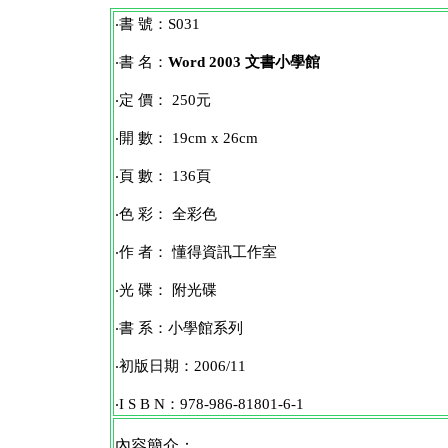
‧書 號：S031
‧書 名：
Word 2003 文書小學館
‧定 價： 250元
‧開 數： 19cm x 26cm
‧頁 數： 136頁
‧色 彩： 全彩色
‧作 者： 懂得資訊工作室
‧光 碟： 附光碟
‧書 系：小學館系列
‧初版日期：2006/11
‧I S B N：978-986-81801-6-1
內容簡介：