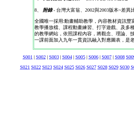
8、
附錄
- 台灣大富翁、2002與2003版本~差異
全國唯一採用:動畫輔助教學，內容教材資訊豐
教學播放檔、課程動畫練習、打字遊戲、及多
的教學網站，依照課程內容，將觀念、理論、技巧
一課前面加入九年一貫資訊融入對應圖表，是
S001
|
S002
|
S003
|
S004
|
S005
|
S006
|
S007
|
S008
S00
S021
S022
S023
S024
S025
S026
S027
S028
S029
S030
S