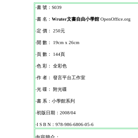
‧書 號：S039
‧書 名：
Wruter文書自由小學館
OpenOffice.org
‧定 價： 250元
‧開 數： 19cm x 26cm
‧頁 數： 144頁
‧色 彩： 全彩色
‧作 者： 發言平台工作室
‧光 碟： 附光碟
‧書 系：小學館系列
‧初版日期：2008/04
‧I S B N：978-986-6806-05-6
內容簡介：