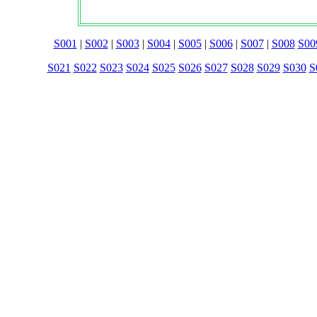
S001
|
S002
|
S003
|
S004
|
S005
|
S006
|
S007
|
S008
S00
S021
S022
S023
S024
S025
S026
S027
S028
S029
S030
S