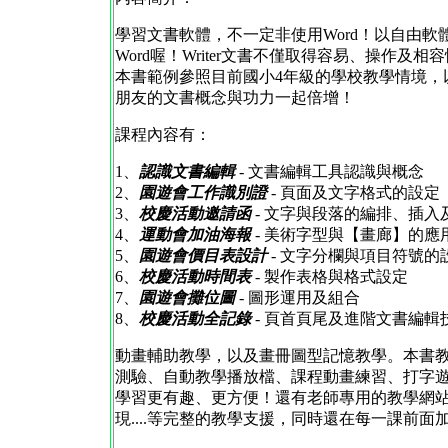
學習文書軟體，不一定非使用Word！以自由軟體Ope
Word喔！Writer文書不僅取得容易、操作
本書範例參照目前國小4年級的學校教學情境，
朋友的文書概念與功力一起倍增！
課程內容有：
1、
認識文書編輯
- 文書編輯工具認識與概念
2、
園遊會工作識別證
- 頁面及文字格式的設定
3、
校慶活動邀請函
- 文字與段落的編排、插入
4、
運動會加油海報
- 美術字型與【畫廊】的應
5、
園遊會價目表設計
- 文字分欄與項目符號的
6、
校慶活動時間表
- 製作表格與格式設定
7、
園遊會攤位圖
- 圖形運用及組合
8、
校慶活動全記錄
- 頁首頁尾及進階文書編輯
動畫輔助教學，以及畫冊圖型記憶教學。本書
測驗、自動教學播放檔、課程動畫練習、打字
學習更有趣、更方便！還有老師專用的教學網
現....等完整的教學支援，同時還在每一課前