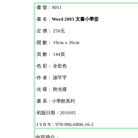
‧書 號：S051
‧書 名：
Word 2003 文書小學堂
‧定 價： 250元
‧開 數： 19cm x 26cm
‧頁 數： 144頁
‧色 彩： 全彩色
‧作 者： 謝芊宇
‧光 碟： 附光碟
‧書 系：小學館系列
‧初版日期：2010/05
‧I S B N：978-986-6806-16-2
內容簡介：