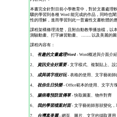
本書完全針對目前小學教育中，對於文書處理軟體
驟的學習到各種 Word 能完成的作品，同時
性的理解，進而學習到此一普遍性文書軟體的
課程架構條理清楚，且附自動教學播放檔，以
測驗動畫、打字練習動畫、 ……. 以及美麗
課程內容有：
1、
有趣的文書處理Word
- Word概述與介面介
2、
資訊安全好重要
- 文字樣式、複製貼上、
3、
成與填字很好玩
- 表格的使用、文字藝術師
4、
祝你生日快樂
- Office範本的使用、文字
5、
腸病毒預防宣傳單
- 快取圖案、物件對齊
6、
我的學習檔案封面
- 文字藝術師形狀變化
7、
台灣真美麗
- 網頁、圖片、文字的擷取運用