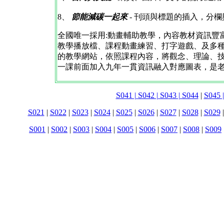
8、
節能減碳一起來
- 刊頭與標題的插入，分
全國唯一採用:動畫輔助教學，內容教材資訊豐
教學播放檔、課程動畫練習、打字遊戲、及多
的教學網站，依照課程內容，將觀念、理論、技巧
一課前面加入九年一貫資訊融入對應圖表，是
S041 |
S042 |
S043 |
S044
|
S045 
S021
|
S022
|
S023
|
S024
|
S025
|
S026
|
S027
|
S028
|
S029
S001
|
S002
|
S003
|
S004
|
S005
|
S006
|
S007
|
S008
|
S009