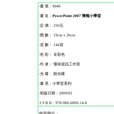
‧書 號：S046
‧書 名：
PowerPoint 2007 簡報小學堂
‧定 價： 250元
‧開 數： 19cm x 26cm
‧頁 數： 144頁
‧色 彩： 全彩色
‧作 者： 懂得資訊工作室
‧光 碟： 附光碟
‧書 系：小學堂系列
‧初版日期：2009/05
‧I S B N：978-986-6806-14-8
內容簡介：