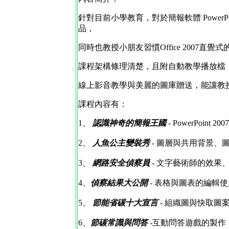
針對目前小學教育，對於簡報軟體 PowerPo
品，
同時也教授小朋友習慣Office 200
課程架構條理清楚，且附自動教學播放檔
線上影音教學與美麗的圖庫贈送，能讓教
課程內容有：
1、
認識神奇的簡報王國
- PowerPoint 2
2、
人魚公主變裝秀
- 圖層與共用背景、
3、
網路安全偵察員
- 文字藝術師的效果
4、
偵察
結果大公開
- 表格與圖表的編輯使
5、
節能省碳十大宣言
- 組織圖與快取圖案
6、
節碳常識與問答
-互動問答遊戲的製作