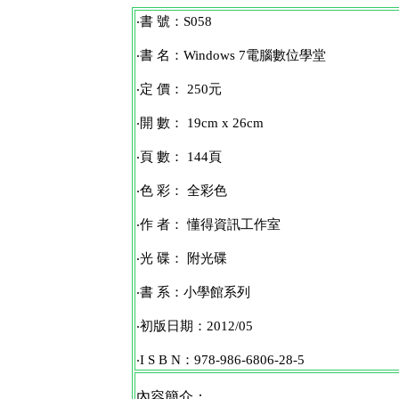
‧書 號：S058
‧書 名：Windows 7電腦數位學堂
‧定 價： 250元
‧開 數： 19cm x 26cm
‧頁 數： 144頁
‧色 彩： 全彩色
‧作 者： 懂得資訊工作室
‧光 碟： 附光碟
‧書 系：小學館系列
‧初版日期：2012/05
‧I S B N：978-986-6806-28-5
內容簡介：