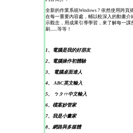
全新的作業系統Windows 7 依然
在每一重要內容處，輔以較深入的動畫介
示觀念，用成果引導學習，來了解每一課
刷......等等！
1、電腦是我的好朋友
2、
電腦
操作初體驗
3、 電腦桌面達人
4、 ABC英文輸入
5、 ㄅㄆㄇ中文輸入
6、檔案妙管家
7、我是小畫家
8、網路與多媒體