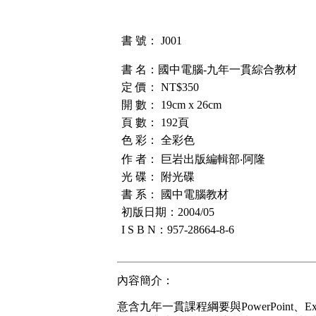
書 號： J001
書 名：
國中電腦-九年一貫綜合教材
定 價： NT$350
開 數： 19cm x 26cm
頁 數： 192頁
色 彩： 全彩色
作 者： 巨岩出版編輯部‧阿隆
光 碟： 附光碟
書 系： 國中電腦教材
初版日期：2004/05
I S B N：957-28664-8-6
內容簡介：
意含九年一貫課程綱要與PowerPoint、Ex